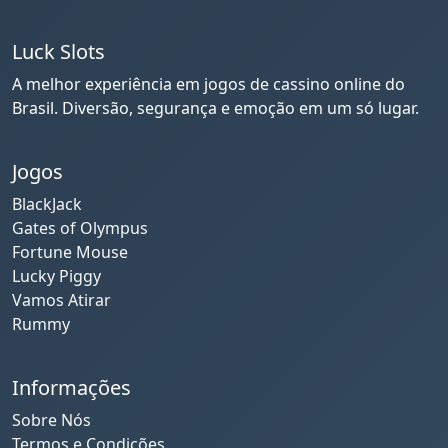
Luck Slots
A melhor experiência em jogos de cassino online do
Brasil. Diversão, segurança e emoção em um só lugar.
Jogos
BlackJack
Gates of Olympus
Fortune Mouse
Lucky Piggy
Vamos Atirar
Rummy
Informações
Sobre Nós
Termos e Condições