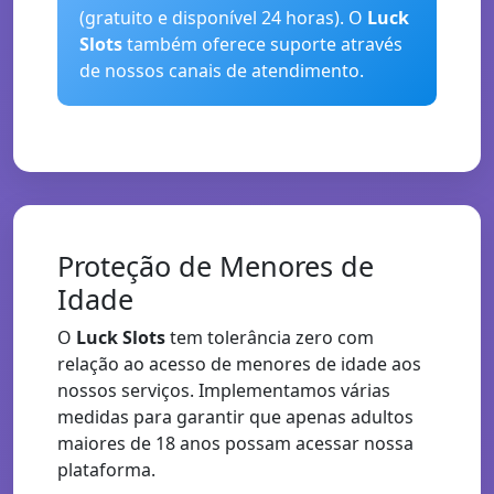
(gratuito e disponível 24 horas). O
Luck
Slots
também oferece suporte através
de nossos canais de atendimento.
Proteção de Menores de
Idade
O
Luck Slots
tem tolerância zero com
relação ao acesso de menores de idade aos
nossos serviços. Implementamos várias
medidas para garantir que apenas adultos
maiores de 18 anos possam acessar nossa
plataforma.