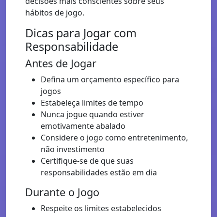
decisões mais conscientes sobre seus
hábitos de jogo.
Dicas para Jogar com
Responsabilidade
Antes de Jogar
Defina um orçamento específico para
jogos
Estabeleça limites de tempo
Nunca jogue quando estiver
emotivamente abalado
Considere o jogo como entretenimento,
não investimento
Certifique-se de que suas
responsabilidades estão em dia
Durante o Jogo
Respeite os limites estabelecidos