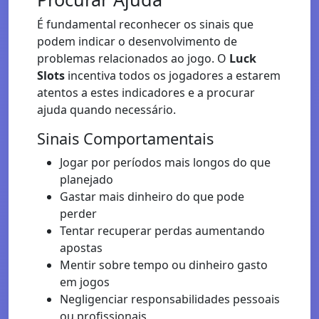
É fundamental reconhecer os sinais que
podem indicar o desenvolvimento de
problemas relacionados ao jogo. O
Luck
Slots
incentiva todos os jogadores a estarem
atentos a estes indicadores e a procurar
ajuda quando necessário.
Sinais Comportamentais
Jogar por períodos mais longos do que
planejado
Gastar mais dinheiro do que pode
perder
Tentar recuperar perdas aumentando
apostas
Mentir sobre tempo ou dinheiro gasto
em jogos
Negligenciar responsabilidades pessoais
ou profissionais