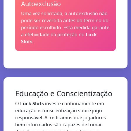
Autoexclusão
Uma vez solicitada, a autoexclusão não
pode ser revertida antes do término do
período escolhido. Esta medida garante
a efetividade da proteção no
Luck
Slots
.
Educação e Conscientização
O
Luck Slots
investe continuamente em
educação e conscientização sobre jogo
responsável. Acreditamos que jogadores
bem informados são capazes de tomar