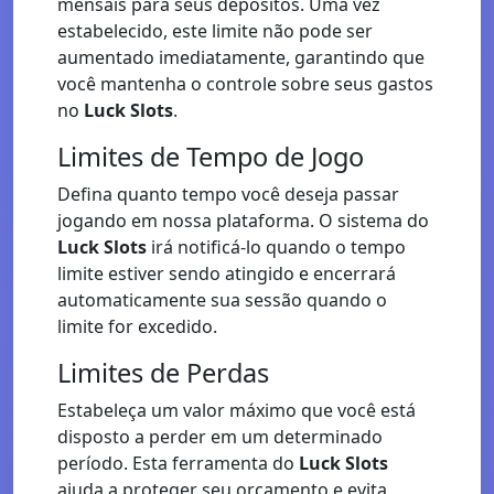
mensais para seus depósitos. Uma vez
estabelecido, este limite não pode ser
aumentado imediatamente, garantindo que
você mantenha o controle sobre seus gastos
no
Luck Slots
.
Limites de Tempo de Jogo
Defina quanto tempo você deseja passar
jogando em nossa plataforma. O sistema do
Luck Slots
irá notificá-lo quando o tempo
limite estiver sendo atingido e encerrará
automaticamente sua sessão quando o
limite for excedido.
Limites de Perdas
Estabeleça um valor máximo que você está
disposto a perder em um determinado
período. Esta ferramenta do
Luck Slots
ajuda a proteger seu orçamento e evita